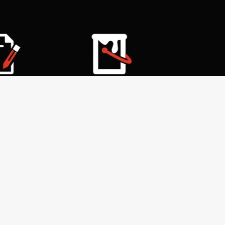
НТИЯ
ПОКРАСКА
ства
полимерно-
порошковая